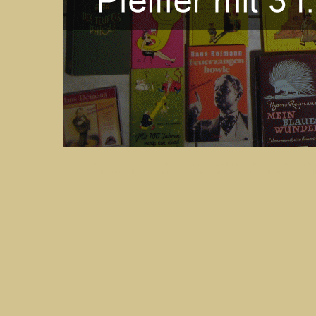
Hans Reimann wurde als Sohn eines Kohlenhändlers in Leipzig geb
(Schutzumschläge für den Kurt-Wolff-Verlag), danach Studium der Phil